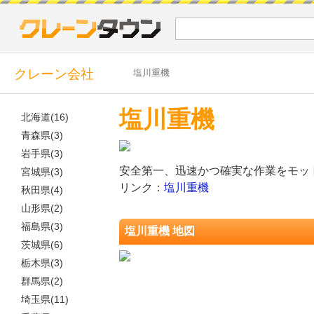
クレーン会社
塩川重機
塩川重機
北海道(16)
青森県(3)
岩手県(3)
安全第一、迅速かつ確実な作業をモッ
宮城県(3)
リンク：
塩川重機
秋田県(4)
山形県(2)
福島県(3)
塩川重機 地図
茨城県(6)
栃木県(3)
群馬県(2)
埼玉県(11)